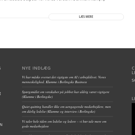
LÆS MERE
G
NYE INDLÆG
C
L
Vi har måske overset det vigtigste om AI i arbejdslivet: Vores
S
menneskelighed. Klumme i Berlingske Business
Spørgsmålet om venskaber på jobbet har aldrig været vigtigere
g
(Klumme i Berlingske)
L
Quiet quitting handler ikke om uengagerede medarbejdere, men
om dårlig ledelse (Klumme og interview i Berlingske)
Vi taler hele tiden om ledelse og ledere – vi bør tale mere om
FN
gode medarbejdere