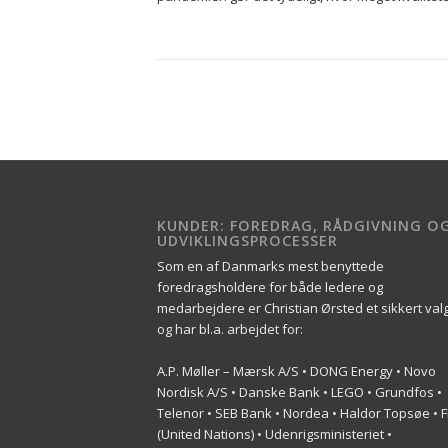
KUNDER: FOREDRAG, RÅDGIVNING O
UDVIKLINGSPROCESSER
Som en af Danmarks mest benyttede
foredragsholdere for både ledere og
medarbejdere er Christian Ørsted et sikkert val
og har bl.a. arbejdet for:
A.P. Møller – Mærsk A/S • DONG Energy • Novo
Nordisk A/S • Danske Bank • LEGO • Grundfos •
Telenor • SEB Bank • Nordea • Haldor Topsøe • 
(United Nations) • Udenrigsministeriet •