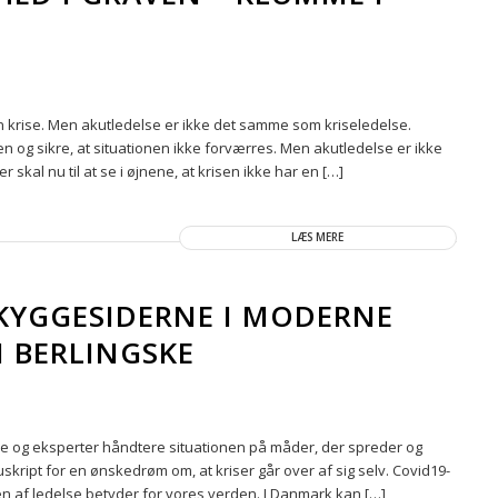
n krise. Men akutledelse er ikke det samme som kriseledelse.
 og sikre, at situationen ikke forværres. Men akutledelse er ikke
r skal nu til at se i øjnene, at krisen ikke har en […]
LÆS MERE
KYGGESIDERNE I MODERNE
I BERLINGSKE
re og eksperter håndtere situationen på måder, der spreder og
kript for en ønskedrøm om, at kriser går over af sig selv. Covid19-
en af ledelse betyder for vores verden. I Danmark kan […]