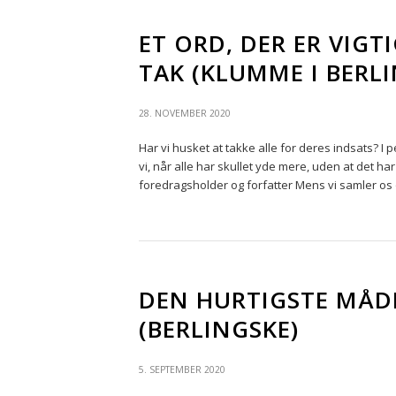
ET ORD, DER ER VIG
TAK (KLUMME I BERL
28. NOVEMBER 2020
Har vi husket at takke alle for deres indsats? I
vi, når alle har skullet yde mere, uden at det h
foredragsholder og forfatter Mens vi samler os
DEN HURTIGSTE MÅD
(BERLINGSKE)
5. SEPTEMBER 2020