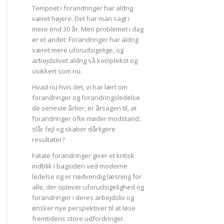
Tempoet i forandringer har aldrig
været højere. Det har man sagt i
mere end 30 år. Men problemet i dag
er et andet: Foran­dringer har aldrig
været mere uforudsigelige, og
arbejdslivet aldrig så komplekst og
usikkert som nu.
Hvad nu hvis det, vi har lært om
forandringer og forandringsle­delse
de seneste årtier, er årsagen til, at
forandringer ofte møder modstand,
slår fejl og skaber dårligere
resultater?
Fatale forandringer giver et kritisk
indblik i bagsiden ved mo­derne
ledelse og er nødvendig læsning for
alle, der oplever ufor­udsigelighed og
forandringer i deres arbejdsliv og
ønsker nye perspektiver til at løse
fremtidens store udfordringer.