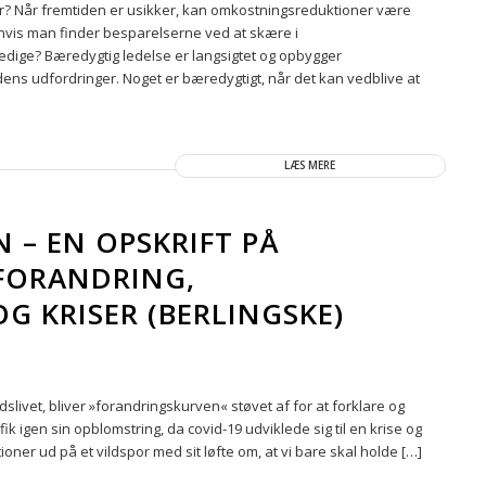
? Når fremtiden er usikker, kan omkostningsreduktioner være
hvis man finder besparelserne ved at skære i
dige? Bæredygtig ledelse er langsigtet og opbygger
dens udfordringer. Noget er bæredygtigt, når det kan vedblive at
LÆS MERE
– EN OPSKRIFT PÅ
 FORANDRING,
G KRISER (BERLINGSKE)
slivet, bliver »forandringskurven« støvet af for at forklare og
 igen sin opblomstring, da covid-19 udviklede sig til en krise og
ner ud på et vildspor med sit løfte om, at vi bare skal holde […]