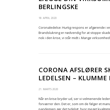
BERLINGSKE
18. APRIL 2020
Coronaledelse: Hurtig respons er afgørende i e
Brandslukning er nødvendig for at stoppe skaden
nok i den krise, vi står midt i. Mange virksomhede
CORONA AFSLØRER S
LEDELSEN – KLUMME 
21. MARTS 2020
Når en krise bryder ud, ser vi velmenende lede
forværrer den. Det er, som om de følger et manus
pandemien gør det tydeligt, hvor meget kvalitet