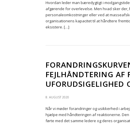
Hvordan leder man bæredygtigt i modgangstider
afgørende for overlevelse. Men hvad sker der, 
personaleomkostninger eller ved at masseafske
organisationens kapacitet til at håndtere fremti
eksistere. […]
FORANDRINGSKURVEN 
FEJLHÅNDTERING AF
UFORUDSIGELIGHED O
8. AUGUST 2020
Når vi møder forandringer og usikkerhed i arbejd
hjælpe med håndteringen af reaktionerne. Den fik
førte med det samme ledere og deres organisatio