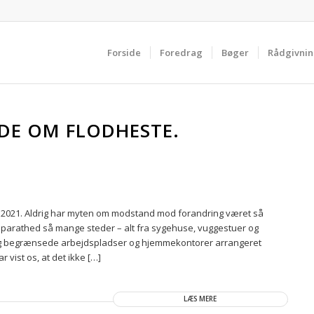
Forside
Foredrag
Bøger
Rådgivni
DE OM FLODHESTE.
uar 2021. Aldrig har myten om modstand mod forandring været så
sparathed så mange steder – alt fra sygehuse, vuggestuer og
og begrænsede arbejdspladser og hjemmekontorer arrangeret
 vist os, at det ikke […]
LÆS MERE