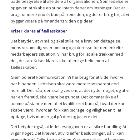
både bestyrelse til alle dele af organisationen. Som ledelse er
opgaven at skabe en sund intern debat om løsninger. Der er
brug for mere end ét bud på fremtiden, og der er brug for, at vi
bygger videre på hinandens viden og ideer.
Kriser klares af fællesskaber
Det betyder, at vi må og skal stille høje krav om deltagelse,
mens vi samtidig viser omsorg og interesse for den enkelte
medarbejders situation. Vi har brug for, at alle trækker med
det, de kan. Kriser klares ikke af enlige helte men af
fællesskaber.
Glem poleret kommunikation. Vi har brug for at vide, hvor vi
har hinanden. Ledelsen skal være mere transparent end
normalt. Det håb, der skal gives om, at det nytter noget, og at vi
har en fremtid, skal være begrundet. Det kommer ikke af
tomme påstande men af et kvalificeret bud på, hvad der kan
skabe værdi, hvordan folk kan bidrage, og villigheden til at
opdage, hvis man er gal på den og justere det.
Det betyder også, at ledelsesopgaven er at sikre handling. At
vi gør noget. Det kræver, at vi træffer beslutninger, så vi kan
prøve ting af. Fejle. Lære af dem. Og være villig til at lave dem