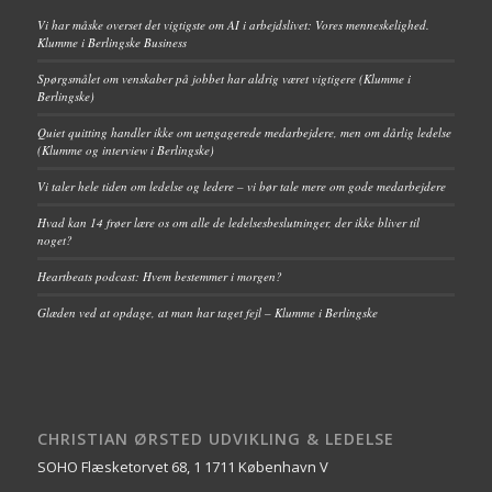
Vi har måske overset det vigtigste om AI i arbejdslivet: Vores menneskelighed.
Klumme i Berlingske Business
Spørgsmålet om venskaber på jobbet har aldrig været vigtigere (Klumme i
Berlingske)
Quiet quitting handler ikke om uengagerede medarbejdere, men om dårlig ledelse
(Klumme og interview i Berlingske)
Vi taler hele tiden om ledelse og ledere – vi bør tale mere om gode medarbejdere
Hvad kan 14 frøer lære os om alle de ledelsesbeslutninger, der ikke bliver til
noget?
Heartbeats podcast: Hvem bestemmer i morgen?
Glæden ved at opdage, at man har taget fejl – Klumme i Berlingske
CHRISTIAN ØRSTED UDVIKLING & LEDELSE
SOHO Flæsketorvet 68, 1 1711 København V