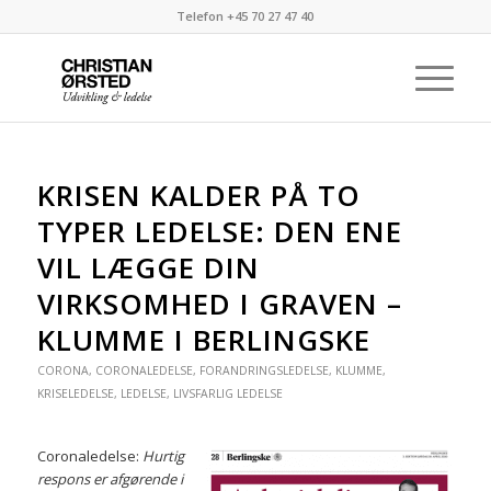
Telefon +45 70 27 47 40
KRISEN KALDER PÅ TO
TYPER LEDELSE: DEN ENE
VIL LÆGGE DIN
VIRKSOMHED I GRAVEN –
KLUMME I BERLINGSKE
CORONA
,
CORONALEDELSE
,
FORANDRINGSLEDELSE
,
KLUMME
,
KRISELEDELSE
,
LEDELSE
,
LIVSFARLIG LEDELSE
Coronaledelse:
Hurtig
respons er afgørende i