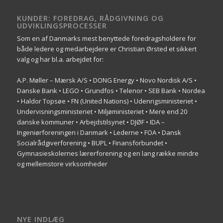
KUNDER: FOREDRAG, RÅDGIVNING OG
UDVIKLINGSPROCESSER
Som en af Danmarks mest benyttede foredragsholdere for
både ledere og medarbejdere er Christian Ørsted et sikkert
valg og har bl.a. arbejdet for:
A.P. Møller – Mærsk A/S • DONG Energy • Novo Nordisk A/S •
Danske Bank • LEGO • Grundfos • Telenor • SEB Bank • Nordea
• Haldor Topsøe • FN (United Nations) • Udenrigsministeriet •
Undervisningsministeriet • Miljøministeriet • Mere end 20
danske kommuner • Arbejdstilsynet • DJØF • IDA –
Ingeniørforeningen i Danmark • Lederne • FOA • Dansk
Socialrådgiverforening • BUPL • Finansforbundet •
Gymnasieskolernes lærerforening og en lang række mindre
og mellemstore virksomheder
NYE INDLÆG