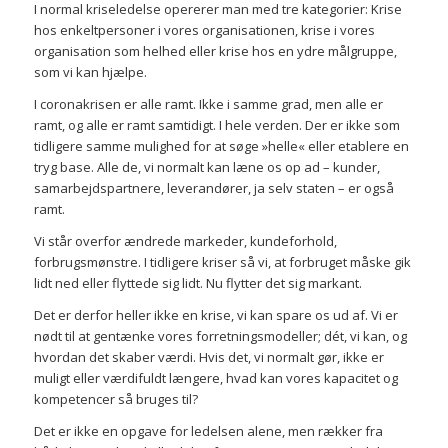
I normal kriseledelse opererer man med tre kategorier: Krise
hos enkeltpersoner i vores organisationen, krise i vores
organisation som helhed eller krise hos en ydre målgruppe,
som vi kan hjælpe.
I coronakrisen er alle ramt. Ikke i samme grad, men alle er
ramt, og alle er ramt samtidigt. I hele verden. Der er ikke som
tidligere samme mulighed for at søge »helle« eller etablere en
tryg base. Alle de, vi normalt kan læne os op ad – kunder,
samarbejdspartnere, leverandører, ja selv staten – er også
ramt.
Vi står overfor ændrede markeder, kundeforhold,
forbrugsmønstre. I tidligere kriser så vi, at forbruget måske gik
lidt ned eller flyttede sig lidt. Nu flytter det sig markant.
Det er derfor heller ikke en krise, vi kan spare os ud af. Vi er
nødt til at gentænke vores forretningsmodeller; dét, vi kan, og
hvordan det skaber værdi. Hvis det, vi normalt gør, ikke er
muligt eller værdifuldt længere, hvad kan vores kapacitet og
kompetencer så bruges til?
Det er ikke en opgave for ledelsen alene, men rækker fra