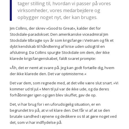
tager stilling til, hvordan vi passer på vores
virksomheder, vores medarbejdere og
opbygger noget nyt, der kan bruges.
Jim Collins, der skrev »Good to Great«, kalder det for
Stockdale-paradokset. Den amerikanske viceadmiral Jim
Stockdale tilbragte syv år som krigsfange i Vietnam og fik et
dybt kendskab til håndtering af krise uden udsigt til en
afslutning. Da Collins spurgte Stockdale om dem, der ikke
klarede krigsfangenskabet, faldt svaret prompte:
»Åh, det er nemt at svare på. Jeg kan godt fortælle dig, hvem
der ikke klarede den. Det var optimisterne.«
Det var dem, som regnede med, at det ville være slut snart. »Vi
kommer ud til jul.« Men til jul var de ikke ude, og da deres
forhåbninger igen og igen blev skuffet, gav de op.
Det, vi har brug for i en uforudsigelig situation, er en
begrundet tro på, at vi vil klare den. Det får vi af at se den
brutale sandhed i øjnene og dedikere os til at gøre noget ved
det, som vi har indflydelse på.