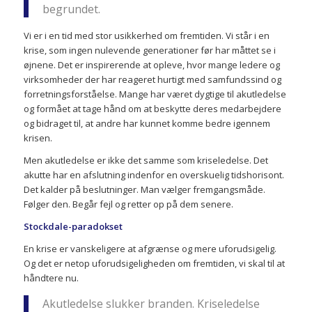
begrundet.
Vi er i en tid med stor usikkerhed om fremtiden. Vi står i en
krise, som ingen nulevende generationer før har måttet se i
øjnene. Det er inspirerende at opleve, hvor mange ledere og
virksomheder der har reageret hurtigt med samfundssind og
forretningsforståelse. Mange har været dygtige til akutledelse
og formået at tage hånd om at beskytte deres medarbejdere
og bidraget til, at andre har kunnet komme bedre igennem
krisen.
Men akutledelse er ikke det samme som kriseledelse. Det
akutte har en afslutning indenfor en overskuelig tidshorisont.
Det kalder på beslutninger. Man vælger fremgangsmåde.
Følger den. Begår fejl og retter op på dem senere.
Stockdale-paradokset
En krise er vanskeligere at afgrænse og mere uforudsigelig.
Og det er netop uforudsigeligheden om fremtiden, vi skal til at
håndtere nu.
Akutledelse slukker branden. Kriseledelse