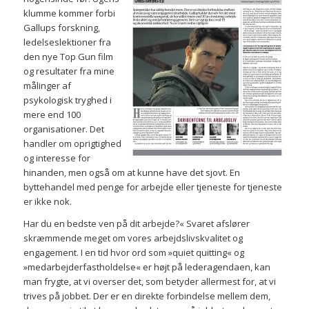
klumme kommer forbi
Gallups forskning,
ledelseslektioner fra
den nye Top Gun film
og resultater fra mine
målinger af
psykologisk tryghed i
mere end 100
organisationer. Det
handler om oprigtighed
og interesse for
hinanden, men også om at kunne have det sjovt. En
byttehandel med penge for arbejde eller tjeneste for tjeneste
er ikke nok.
Har du en bedste ven på dit arbejde?« Svaret afslører
skræmmende meget om vores arbejdslivskvalitet og
engagement. I en tid hvor ord som »quiet quitting« og
»medarbejderfastholdelse« er højt på lederagendaen, kan
man frygte, at vi overser det, som betyder allermest for, at vi
trives på jobbet. Der er en direkte forbindelse mellem dem,