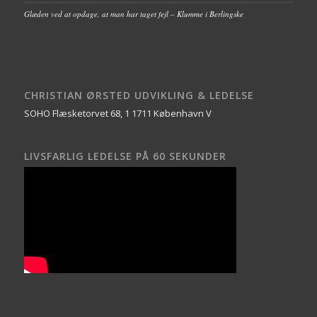
Glæden ved at opdage, at man har taget fejl – Klumme i Berlingske
CHRISTIAN ØRSTED UDVIKLING & LEDELSE
SOHO Flæsketorvet 68, 1 1711 København V
LIVSFARLIG LEDELSE PÅ 60 SEKUNDER