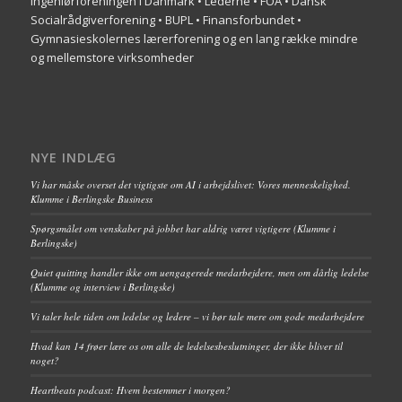
Ingeniørforeningen i Danmark • Lederne • FOA • Dansk
Socialrådgiverforening • BUPL • Finansforbundet •
Gymnasieskolernes lærerforening og en lang række mindre
og mellemstore virksomheder
NYE INDLÆG
Vi har måske overset det vigtigste om AI i arbejdslivet: Vores menneskelighed.
Klumme i Berlingske Business
Spørgsmålet om venskaber på jobbet har aldrig været vigtigere (Klumme i
Berlingske)
Quiet quitting handler ikke om uengagerede medarbejdere, men om dårlig ledelse
(Klumme og interview i Berlingske)
Vi taler hele tiden om ledelse og ledere – vi bør tale mere om gode medarbejdere
Hvad kan 14 frøer lære os om alle de ledelsesbeslutninger, der ikke bliver til
noget?
Heartbeats podcast: Hvem bestemmer i morgen?