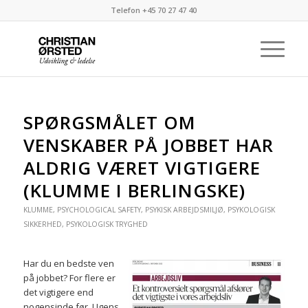
Telefon +45 70 27 47 40
SPØRGSMÅLET OM
VENSKABER PÅ JOBBET HAR
ALDRIG VÆRET VIGTIGERE
(KLUMME I BERLINGSKE)
KLUMME
,
PSYCHOLOGICAL SAFETY
,
PSYKISK ARBEJDSMILJØ
,
PSYKOLOGISK
SIKKERHED
,
PSYKOLOGISK TRYGHED
Har du en bedste ven
på jobbet? For flere er
det vigtigere end
nogensinde før. Ugens