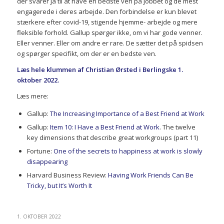
der svarer ja til at have en bedste ven på jobbet og de mest
engagerede i deres arbejde. Den forbindelse er kun blevet
stærkere efter covid-19, stigende hjemme- arbejde og mere
fleksible forhold. Gallup spørger ikke, om vi har gode venner.
Eller venner. Eller om andre er rare. De sætter det på spidsen
og spørger specifikt, om der er en bedste ven.
Læs hele klummen af Christian Ørsted i Berlingske 1.
oktober 2022.
Læs mere:
Gallup:
The Increasing Importance of a Best Friend at Work
Gallup:
Item 10: I Have a Best Friend at Work
. The twelve
key dimensions that describe great workgroups (part 11)
Fortune:
One of the secrets to happiness at work is slowly
disappearing
Harvard Business Review:
Having Work Friends Can Be
Tricky, but It’s Worth It
1. OKTOBER 2022