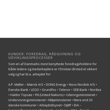
KUNDER: FOREDRAG, RÅDGIVNING OG
UDVIKLINGSPROCESSER
Som en af Danmarks mest benyttede foredragsholdere for
både ledere og medarbejdere er Christian Ørsted et sikkert
valg og har bl.a. arbejdet for:
A.P. Møller – Mærsk A/S • DONG Energy • Novo Nordisk A/S •
Danske Bank • LEGO • Grundfos • Telenor • SEB Bank • Nordea
• Haldor Topsøe • FN (United Nations) • Udenrigsministeriet •
Undervisningsministeriet • Miljøministeriet • Mere end 20
danske kommuner • Arbejdstilsynet • DJØF • IDA –