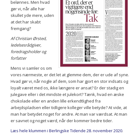
belønnes. Men hvad
gør vi, når alle har
skullet yde mere, uden
at det har skabt
fremgang?
Af Christian Ørsted,
ledelsesrådgiver,
foredragsholder og
forfatter
Mens vi samler os om
vores nærmeste, er det let at glemme dem, der er ude af syne.
Hvad gør vi, når nogle af dem, som har gjort en stor indsats og
lo­yalt været med os, ikke længere er ansat? Er der stadig en
julegave eller i det mindste et julekort? Tænk, hvad en æske
chokolade eller en anden lille erkendtlighed fra
arbejdspladsen el­ler tidligere kolleger ville betyde? At vide, at
man har betydet noget for andre. At man var værdsat. At man
er savnet og noget værd, når der kommer bedre tider.
Læs hele klummen i Berlingske Tidende 28. november 2020
.