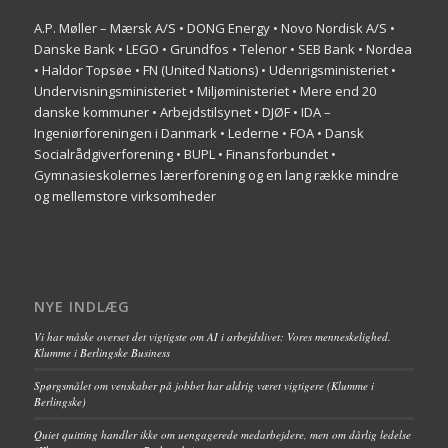
A.P. Møller – Mærsk A/S • DONG Energy • Novo Nordisk A/S •
Danske Bank • LEGO • Grundfos • Telenor • SEB Bank • Nordea
• Haldor Topsøe • FN (United Nations) • Udenrigsministeriet •
Undervisningsministeriet • Miljøministeriet • Mere end 20
danske kommuner • Arbejdstilsynet • DJØF • IDA –
Ingeniørforeningen i Danmark • Lederne • FOA • Dansk
Socialrådgiverforening • BUPL • Finansforbundet •
Gymnasieskolernes lærerforening og en lang række mindre
og mellemstore virksomheder
NYE INDLÆG
Vi har måske overset det vigtigste om AI i arbejdslivet: Vores menneskelighed.
Klumme i Berlingske Business
Spørgsmålet om venskaber på jobbet har aldrig været vigtigere (Klumme i
Berlingske)
Quiet quitting handler ikke om uengagerede medarbejdere, men om dårlig ledelse