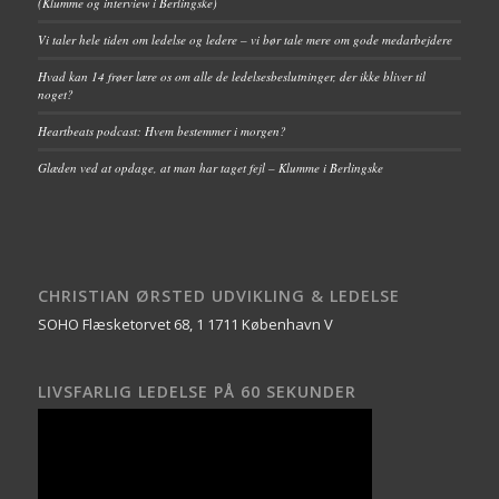
(Klumme og interview i Berlingske)
Vi taler hele tiden om ledelse og ledere – vi bør tale mere om gode medarbejdere
Hvad kan 14 frøer lære os om alle de ledelsesbeslutninger, der ikke bliver til
noget?
Heartbeats podcast: Hvem bestemmer i morgen?
Glæden ved at opdage, at man har taget fejl – Klumme i Berlingske
CHRISTIAN ØRSTED UDVIKLING & LEDELSE
SOHO Flæsketorvet 68, 1 1711 København V
LIVSFARLIG LEDELSE PÅ 60 SEKUNDER