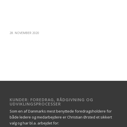
28. NOVEMBER 2020
KUNDER: FOREDRAG, RÅDGIVNING OG
UDVIKLINGSPROCESSER
Som en af Danmarks mest benyttede foredragsholdere for
både ledere og medarbejdere er Christian Ørsted et sikkert
valg og har bl.a. arbejdet for: