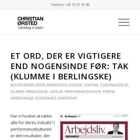
Telefon +45 70 27 47 40
ET ORD, DER ER VIGTIGERE
END NOGENSINDE FØR: TAK
(KLUMME I BERLINGSKE)
BLIV EN BEDRE LEDER
,
BÆREDYGTIG LEDELSE
,
CORONA
,
CORONALEDELSE
,
KLUMME
,
KRISELEDELSE
,
LEDELSE
,
PERFORMANCEKULTUR
,
PSYKISK
ARBEJDSMILJØ
,
SUSTAINABLE LEADERSHIP
Har vi husket at takke
alle for deres indsats? I
performancekulturen
er det resultater, der