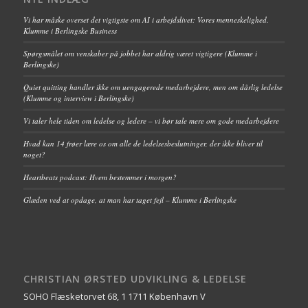
Vi har måske overset det vigtigste om AI i arbejdslivet: Vores menneskelighed.
Klumme i Berlingske Business
Spørgsmålet om venskaber på jobbet har aldrig været vigtigere (Klumme i
Berlingske)
Quiet quitting handler ikke om uengagerede medarbejdere, men om dårlig ledelse
(Klumme og interview i Berlingske)
Vi taler hele tiden om ledelse og ledere – vi bør tale mere om gode medarbejdere
Hvad kan 14 frøer lære os om alle de ledelsesbeslutninger, der ikke bliver til
noget?
Heartbeats podcast: Hvem bestemmer i morgen?
Glæden ved at opdage, at man har taget fejl – Klumme i Berlingske
CHRISTIAN ØRSTED UDVIKLING & LEDELSE
SOHO Flæsketorvet 68, 1 1711 København V