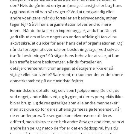
den? Hvis du går imod en tyran (ansigt til ansigt eller bag hans
ryg), hvordan vil han så reagere? Ved at nedgøre dig eller
andre yderligere. Når du fortæller en bedrevidende, at han
tager fejl? Så vil hans argumentation bliver endnu mere
intens. Når du fortæller en imperiebygger, at du har fået et
godt tilbud om at lave noget i en anden afdeling? Han vil nu
aktivt sikre, at du ikke forlader hans del af organisationen. Og
når du forsøger at overhale en beslutningstager ved selv at
træffe beslutninger? Så stiger hans behov for at vise, at han
kan træffe bedre beslutninger. Når du fortæller en
detaljerorienteret micromanager, at detaljerne ikke er så
vigtige eller kan vente? Bare vent, nu kommer der endnu mere
opmærksomhed på dine mindste fejltrin.
Formindskere opfatter sig selv som hjælpsomme. De tror, de
ved noget, andre ikke ved, og frygter, at deres perspektiv ikke
bliver brugt. Og de reagerer lige som alle andre mennesker
med at skrue op for deres uhensigtsmæssige tendenser, når
de er under pres. De ser godt konsekvenserne af deres
adfærd, men tilskriver den helt andre årsager end dem, som vi
andre kan se. Og netop derfor er det en dødsspiral, hvis du