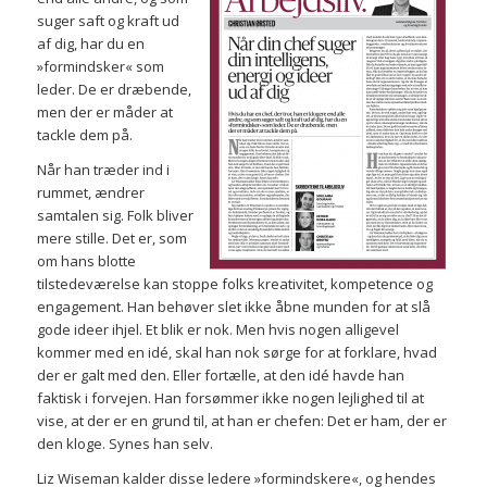
suger saft og kraft ud
af dig, har du en
»formindsker« som
leder. De er dræbende,
men der er måder at
tackle dem på.
Når han træder ind i
rummet, ændrer
samtalen sig. Folk bliver
mere stille. Det er, som
om hans blotte
tilstedeværelse kan stoppe folks kreativitet, kompetence og
engagement. Han behøver slet ikke åbne munden for at slå
gode ideer ihjel. Et blik er nok. Men hvis nogen alligevel
kommer med en idé, skal han nok sørge for at forklare, hvad
der er galt med den. Eller fortælle, at den idé havde han
faktisk i forvejen. Han forsømmer ikke nogen lejlighed til at
vise, at der er en grund til, at han er chefen: Det er ham, der er
den kloge. Synes han selv.
Liz Wiseman kalder disse ledere »formindskere«, og hendes