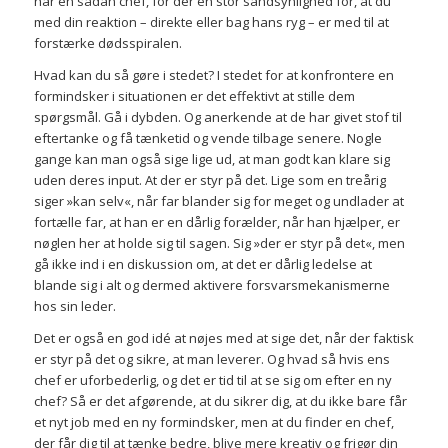
har en sådan chef, for der en stor sandsynlighed for, at du
med din reaktion – direkte eller bag hans ryg – er med til at
forstærke dødsspiralen.
Hvad kan du så gøre i stedet? I stedet for at konfrontere en
formindsker i situationen er det effektivt at stille dem
spørgsmål. Gå i dybden. Og anerkende at de har givet stof til
eftertanke og få tænketid og vende tilbage senere. Nogle
gange kan man også sige lige ud, at man godt kan klare sig
uden deres input. At der er styr på det. Lige som en treårig
siger »kan selv«, når far blander sig for meget og undlader at
fortælle far, at han er en dårlig forælder, når han hjælper, er
nøglen her at holde sig til sagen. Sig »der er styr på det«, men
gå ikke ind i en diskussion om, at det er dårlig ledelse at
blande sig i alt og dermed aktivere forsvarsmekanismerne
hos sin leder.
Det er også en god idé at nøjes med at sige det, når der faktisk
er styr på det og sikre, at man leverer. Og hvad så hvis ens
chef er uforbederlig, og det er tid til at se sig om efter en ny
chef? Så er det afgørende, at du sikrer dig, at du ikke bare får
et nyt job med en ny formindsker, men at du finder en chef,
der får dig til at tænke bedre, blive mere kreativ og frigør din