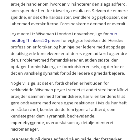
arbejde handler om, hvordan vi håndterer den slags adfærd,
som spænder ben for trivsel og resultater. Selvom de er mere
sjældne, er det ofte narcissister, svindlere og psykopater, der
løber med overskrifterne. Formindskerne derimod er overalt.
Jeg mødte Liz Wiseman i London i november, lige før
hun
modtog Thinkers50-prisen
for vigtigste ledelsesidé. Hendes
profession er forsker, og hun hjælper ledere med at opdage
de utilsigtede konsekvenser af deres egen adfærd og ændre
den. Problemet med formindskere? er, at den sidste, der
opdager formindskning, er formindskeren selv, og derfor er
det en vanskelig dynamik for både ledere og medarbejdere.
Nogle vil sige, at det er, fordi chefen er helt uden for
rækkevidde. Wiseman peger i stedet et andet sted hen: Når vi
arbejder sammen med formindskere, har vi en tendens til at
gøre ondt værre med vores egne reaktioner. Hvis du har haft
en sådan chef, kender du de fem typer af adfærd, som
kendetegner dem: Tyrannisk, bedrevidende,
imperiebyggende, overbeslutsom og detaljeorienteret
micromanager.
Reagerer du på deres adfærd på en måde, der forstærker