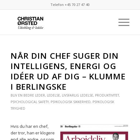
Telefon +45 70 27 47 40
NÅR DIN CHEF SUGER DIN
INTELLIGENS, ENERGI OG
IDÉER UD AF DIG – KLUMME
I BERLINGSKE
BLIV EN BEDRE LEDER
,
LEDELSE
,
LIVSFARLIG LEDELSE
,
PRODUKTIVITET
,
PSYCHOLOGICAL SAFETY
,
PSYKOLOGISK SIKKERHED
,
PSYKOLOGISK
TRYGHED
Hvis du har en chef,
der tror, han er klogere
end alle andre, og som