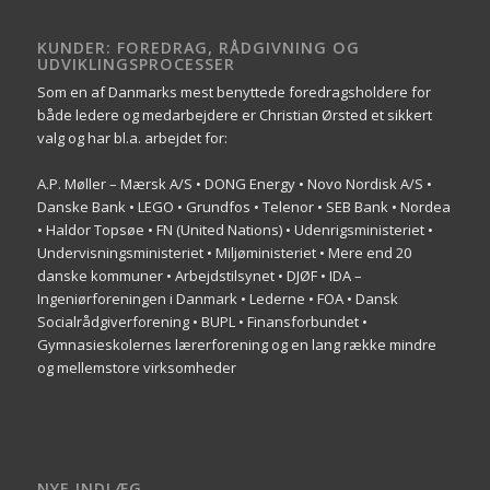
KUNDER: FOREDRAG, RÅDGIVNING OG
UDVIKLINGSPROCESSER
Som en af Danmarks mest benyttede foredragsholdere for
både ledere og medarbejdere er Christian Ørsted et sikkert
valg og har bl.a. arbejdet for:
A.P. Møller – Mærsk A/S • DONG Energy • Novo Nordisk A/S •
Danske Bank • LEGO • Grundfos • Telenor • SEB Bank • Nordea
• Haldor Topsøe • FN (United Nations) • Udenrigsministeriet •
Undervisningsministeriet • Miljøministeriet • Mere end 20
danske kommuner • Arbejdstilsynet • DJØF • IDA –
Ingeniørforeningen i Danmark • Lederne • FOA • Dansk
Socialrådgiverforening • BUPL • Finansforbundet •
Gymnasieskolernes lærerforening og en lang række mindre
og mellemstore virksomheder
NYE INDLÆG