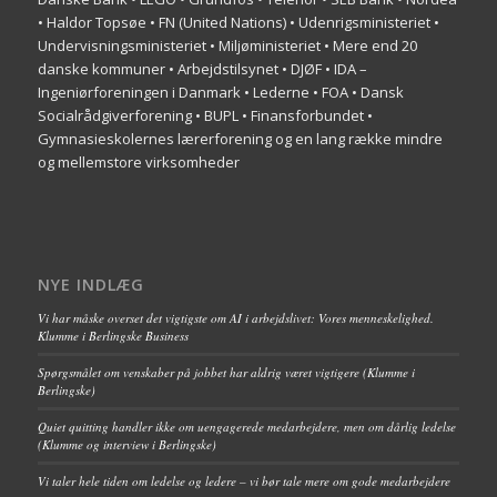
• Haldor Topsøe • FN (United Nations) • Udenrigsministeriet •
Undervisningsministeriet • Miljøministeriet • Mere end 20
danske kommuner • Arbejdstilsynet • DJØF • IDA –
Ingeniørforeningen i Danmark • Lederne • FOA • Dansk
Socialrådgiverforening • BUPL • Finansforbundet •
Gymnasieskolernes lærerforening og en lang række mindre
og mellemstore virksomheder
NYE INDLÆG
Vi har måske overset det vigtigste om AI i arbejdslivet: Vores menneskelighed.
Klumme i Berlingske Business
Spørgsmålet om venskaber på jobbet har aldrig været vigtigere (Klumme i
Berlingske)
Quiet quitting handler ikke om uengagerede medarbejdere, men om dårlig ledelse
(Klumme og interview i Berlingske)
Vi taler hele tiden om ledelse og ledere – vi bør tale mere om gode medarbejdere