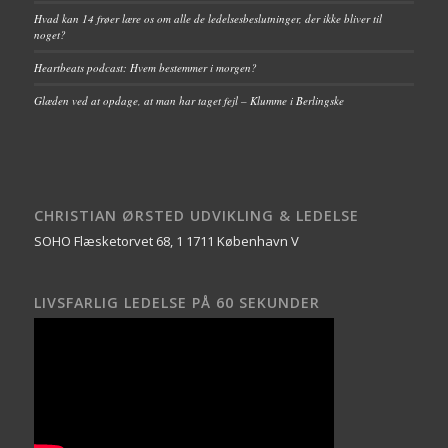
Hvad kan 14 frøer lære os om alle de ledelsesbeslutninger, der ikke bliver til
noget?
Heartbeats podcast: Hvem bestemmer i morgen?
Glæden ved at opdage, at man har taget fejl – Klumme i Berlingske
CHRISTIAN ØRSTED UDVIKLING & LEDELSE
SOHO Flæsketorvet 68, 1 1711 København V
LIVSFARLIG LEDELSE PÅ 60 SEKUNDER